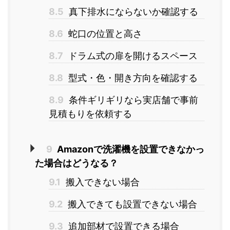
8.5
真下排水にならないか確認する
8.6
蛇口の位置と高さ
8.7
ドラム式の扉を開けるスペース
8.8
型式・色・開き方向を確認する
8.9
条件ギリギリなら実店舗で事前
見積もりを依頼する
9
Amazonで洗濯機を設置できなかっ
た場合はどうなる？
9.1
搬入できない場合
9.2
搬入できても設置できない場合
9.3
追加部材で設置できる場合