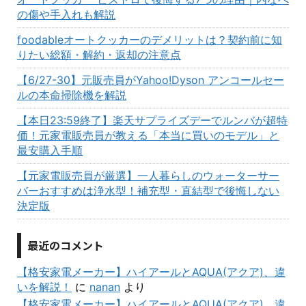
の傷や手入れも解説
foodableオートクッカーのデメリットは？契約前に知
りたい総額・解約・返却の注意点
【6/27-30】元販売員がYahoo!Dyson アンコールセー
ルの本命掃除機を解説
【本日23:59終了】楽天サプライズデーでルンバが超特
価！元家電販売員が教える「本当に買いのモデル」と
最安購入手順
【元家電販売員が厳選】一人暮らしのウォーターサー
バーおすすめは浄水型！補充型・直結型で後悔しない
決定版
最近のコメント
【格安家電メーカー】ハイアールとAQUA(アクア)、違
いを解説！
に
nanan
より
【格安家電メーカー】ハイアールとAQUA(アクア)、違