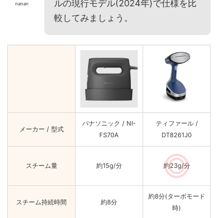
ルの現行モデル(2024年)で仕様を比
nanan
較してみましょう。
パナソニック / NI-
ティファール /
メーカー / 型式
FS70A
DT8261J0
スチーム量
約15g/分
約23g/分
約8分(ターボモード
スチーム持続時間
約8分
時)