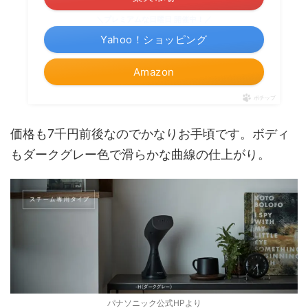
＼プレミアムな日曜日 開催中！／
Yahoo！ショッピング
Amazon
ポチップ
価格も7千円前後なのでかなりお手頃です。ボディ
もダークグレー色で滑らかな曲線の仕上がり。
パナソニック公式HPより