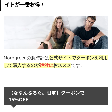
イトが一番お得！
Nordgreenの腕時計は
公式サイトでクーポンを利用
して購入するのが
絶対に
おススメ
です。
【ななんぶろぐ。限定】クーポンで
15%OFF